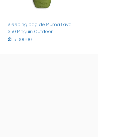
Sleeping bag de Pluma Lava
Sleeping bag de Pluma
350 Pinguin Outdoor
Magma 650 Pinguin Outdo
Precio
Precio
₡115 000,00
₡160 000,00