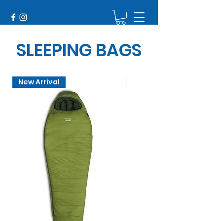
SLEEPING BAGS
New Arrival
New Arrival