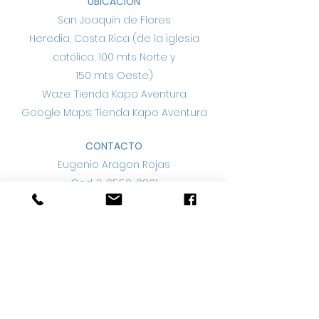
UBICACIÓN
San Joaquín de Flores
Heredia, Costa Rica (de la iglesia
católica, 100 mts Norte y
150 mts Oeste)
Waze: Tienda Kapo Aventura
Google Maps: Tienda Kapo Aventura
CONTACTO
Eugenio Aragon Rojas
Ced.
2-0550-0801
ventas@dreamlift.net
Llamadas o mensajes de whatsapp al
cel. (+506)
8813-5466
Tienda fisica:
(+506)
2219-7991
Horario de envío de Paquetes: