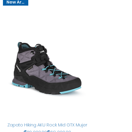
New Arrival
Zapato Hiking AKU Rock Mid GTX Mujer
Precio
Precio de oferta