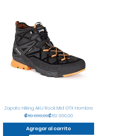
Zapato Hiking AKU Rock Mid GTX Hombre
Precio
Precio de oferta
₡110 000,00
₡80 000,00
Agregar al carrito