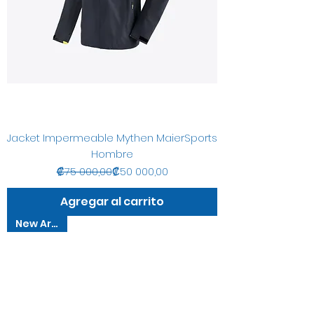
Jacket Impermeable Mythen MaierSports
Hombre
Precio
Precio de oferta
₡75 000,00
₡50 000,00
Agregar al carrito
New Arrival