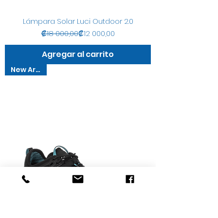
Lámpara Solar Luci Outdoor 2.0
Precio
Precio de oferta
₡18 000,00
₡12 000,00
Agregar al carrito
New Arrival