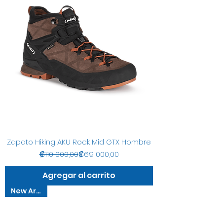
Zapato Hiking AKU Rock Mid GTX Hombre
Precio
Precio de oferta
₡110 000,00
₡69 000,00
Agregar al carrito
New Arrival