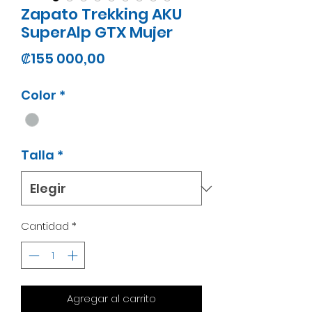
Zapato Trekking AKU
SuperAlp GTX Mujer
Precio
₡155 000,00
Color
*
Talla
*
Cantidad
*
Agregar al carrito