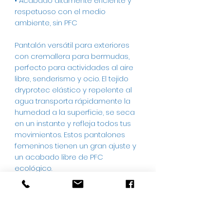
• Acabado altamente eficiente y
respetuoso con el medio
ambiente, sin PFC
Pantalón versátil para exteriores
con cremallera para bermudas,
perfecto para actividades al aire
libre, senderismo y ocio. El tejido
dryprotec elástico y repelente al
agua transporta rápidamente la
humedad a la superficie, se seca
en un instante y refleja todos tus
movimientos. Estos pantalones
femeninos tienen un gran ajuste y
un acabado libre de PFC
ecológico.
• mSTRETCH pro 4: estiramiento en
4 direcciones para una libertad de
movimiento ideal