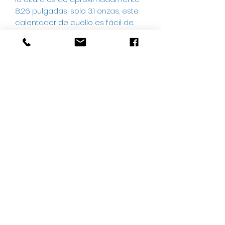
8.26 pulgadas, solo 3.1 onzas, este
calentador de cuello es fácil de
tirar en su bolso antes de su
próxima actividad al aire libre
Múltiples ocasiones: la bufanda de
calentadores de cuello de invierno
es perfecta para cualquier
momento.
Esquí, snowboard, pala de nieve,
equitación, vehículos todo terreno,
caza, trineo, trineo, carrera, pesca,
campamento, desplazamientos,
trabajo de almacén y otras
actividades al aire libre. También
es un gran regalo de vacaciones
para tus amigos, amantes, padres
durante el frío invierno.