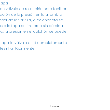
 capa
n válvula de retención para facilitar
lación de la presión en la alfombra.
ior de la válvula, la colchoneta se
s a la tapa antirretorno sin pérdida
pa, la presión en el colchón se puede
capa, la válvula está completamente
esinflar fácilmente.
Suscríbete a Nuestra Lista de Correos
Enviar