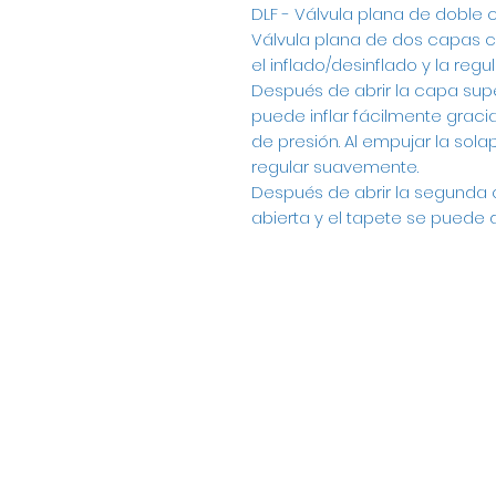
DLF - Válvula plana de doble
Válvula plana de dos capas co
el inflado/desinflado y la regu
Después de abrir la capa super
puede inflar fácilmente gracia
de presión. Al empujar la sola
regular suavemente.
Después de abrir la segunda 
abierta y el tapete se puede d