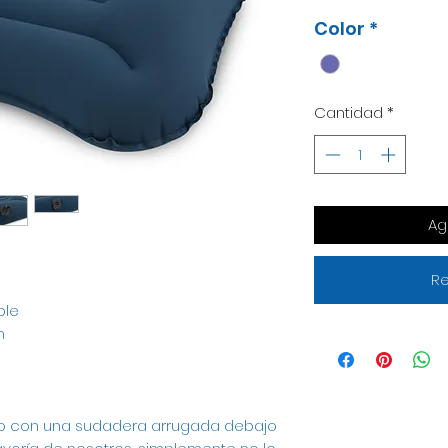
Color
*
Cantidad
*
Ag
Re
ble
m
o con una sudadera arrugada debajo