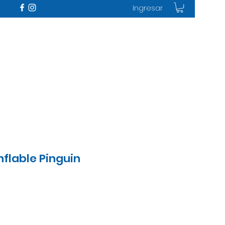
Ingresar
flable Pinguin
cio