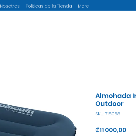
 Nosotros
Políticas de la Tienda
More
Almohada In
Outdoor
SKU: 718058
Pre
₡11 000,00