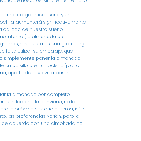
ayoría de nosotros, simplemente no lo
a una carga innecesaria y una
chila, aumentará significativamente
la calidad de nuestro sueño.
eno interno (la almohada es
gramos, ni siquiera es una gran carga.
 falta utilizar su embalaje, que
no simplemente poner la almohada
un bolsillo o en un bolsillo "plano"
a, aparte de la válvula, casi no
flar la almohada por completo.
e inflada no le conviene, no la
ara la próxima vez que duerma, infle
to, las preferencias varían, pero la
án de acuerdo con una almohada no