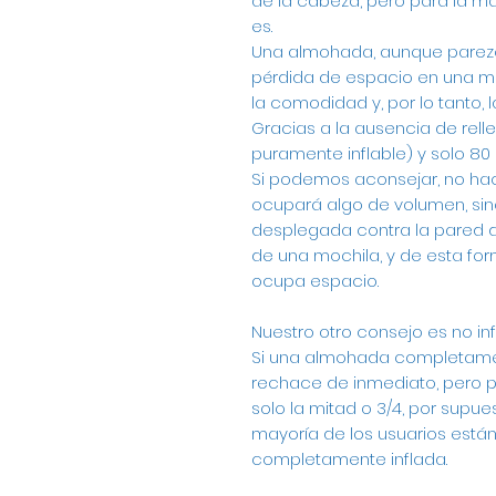
de la cabeza, pero para la m
es.
Una almohada, aunque parezc
pérdida de espacio en una mo
la comodidad y, por lo tanto, 
Gracias a la ausencia de rell
puramente inflable) y solo 80 
Si podemos aconsejar, no hace
ocupará algo de volumen, si
desplegada contra la pared de 
de una mochila, y de esta form
ocupa espacio.
Nuestro otro consejo es no in
Si una almohada completament
rechace de inmediato, pero p
solo la mitad o 3/4, por supues
mayoría de los usuarios est
completamente inflada.