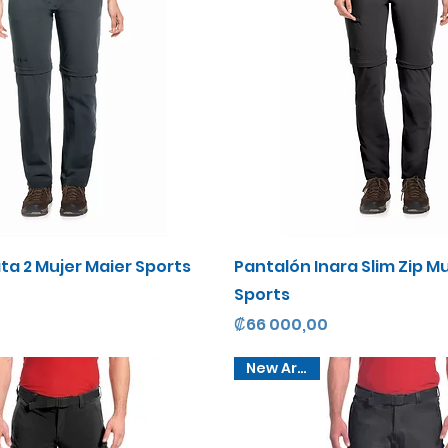
Vista rápida
Vista rápida
ta 2 Mujer Maier Sports
Pantalón Inara Slim Zip M
Sports
Precio
₡66 000,00
New Arrival