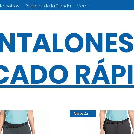
 Nosotros
Políticas de la Tienda
More
NTALONES
CADO RÁP
New Arrival