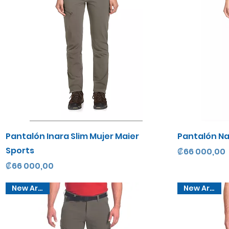
Vista rápida
Pantalón Inara Slim Mujer Maier
Pantalón Na
Sports
Precio
₡66 000,00
Precio
₡66 000,00
New Arrival
New Arrival