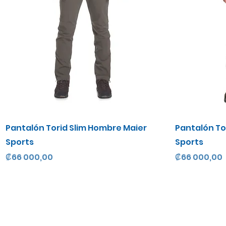
Vista rápida
Pantalón Torid Slim Hombre Maier
Pantalón To
Sports
Sports
Precio
Precio
₡66 000,00
₡66 000,00