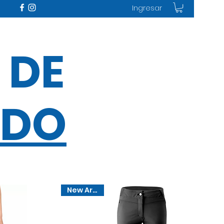
Ingresar
 DE
IDO
New Arrival