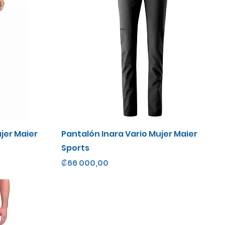
Vista rápida
ujer Maier
Pantalón Inara Vario Mujer Maier
Sports
Precio
₡66 000,00