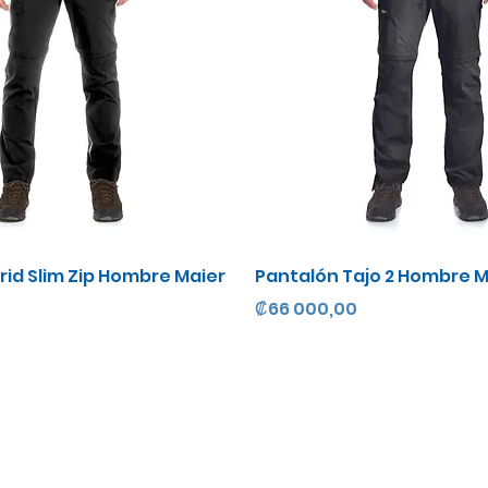
Vista rápida
Vista rápida
rid Slim Zip Hombre Maier
Pantalón Tajo 2 Hombre M
Precio
₡66 000,00
Suscríbete a Nuestra Lista de Correos