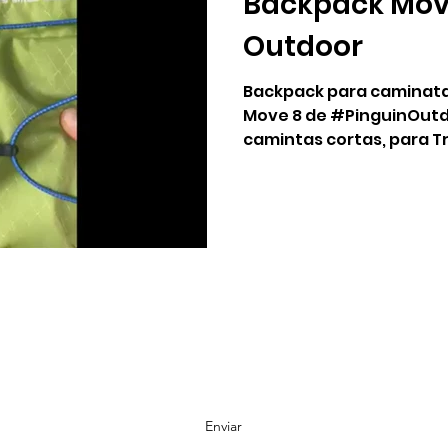
Backpack Move
Outdoor
Backpack para caminata 
Move 8 de #PinguinOutdo
camintas cortas, para Tra
Suscríbete a Nuestra Lista de Correos
Enviar