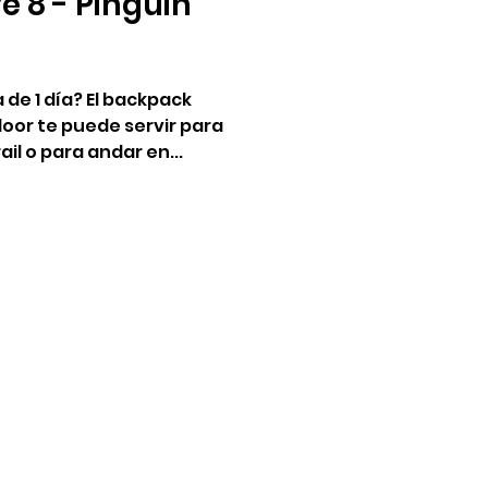
 8 - Pinguin
de 1 día? El backpack
or te puede servir para
il o para andar en...