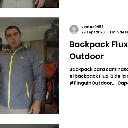
ventas0453
29 sept 2020
1 min de 
Backpack Flux 
Outdoor
Backpack para caminata
el backpack Flux 15 de l
#PinguinOutdoor.... Capa
1.15 kg...