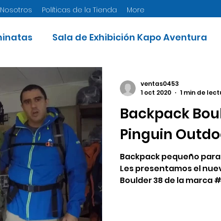
 Nosotros
Políticas de la Tienda
More
inatas
Sala de Exhibición Kapo Aventura
door
ventas0453
1 oct 2020
1 min de lec
Backpack Boul
Pinguin Outdo
Backpack pequeño para c
Les presentamos el nue
Boulder 38 de la marca 