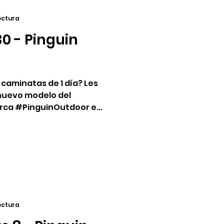
lectura
0 - Pinguin
aminatas de 1 día? Les
nuevo modelo del
arca #PinguinOutdoor en
lectura