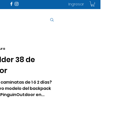
Ingresar
tura
der 38 de
or
aminatas de 1 ó 2 días?
vo modelo del backpack
#PinguinOutdoor en...