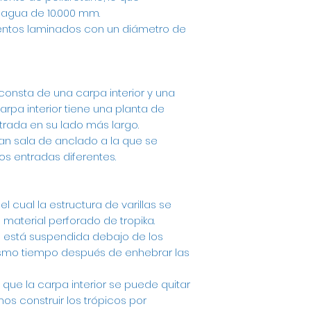
agua de 10.000 mm.
entos laminados con un diámetro de
consta de una carpa interior y una
carpa interior tiene una planta de
trada en su lado más largo.
ran sala de anclado a la que se
s entradas diferentes.
l cual la estructura de varillas se
material perforado de tropika.
ue está suspendida debajo de los
ismo tiempo después de enhebrar las
que la carpa interior se puede quitar
os construir los trópicos por