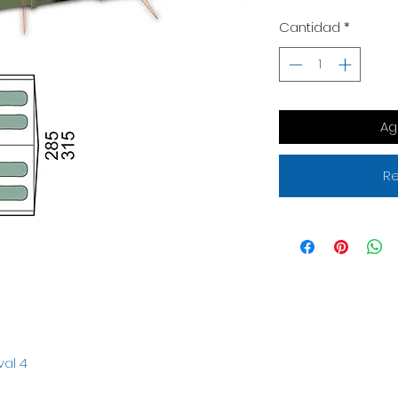
Cantidad
*
Ag
Re
val 4