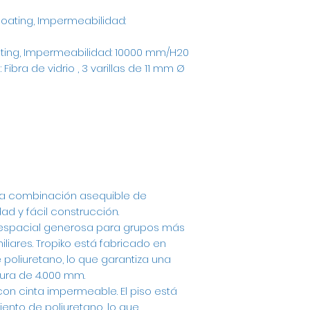
 coating, Impermeabilidad:
coating, Impermeabilidad: 10000 mm/H20
 Fibra de vidrio , 3 varillas de 11 mm Ø
 una combinación asequible de
ad y fácil construcción.
 espacial generosa para grupos más
ares. Tropiko está fabricado en
 poliuretano, lo que garantiza una
ura de 4.000 mm.
on cinta impermeable. El piso está
ento de poliuretano, lo que