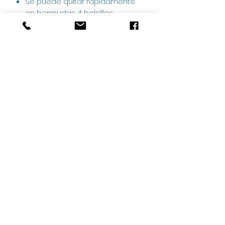
Se puede quitar rápidamente
en bermudas 4 bolsillos
espaciosos con cierre de zipper
Práctico bolsillo interior de
seguridad
Ajuste regular
Acabado respetuoso con el
medio ambiente, repelente al
agua y sin PFC
• Tallas:
46≈28
48≈30
50≈32
52≈34
54≈36
Instrucciones de Lavado