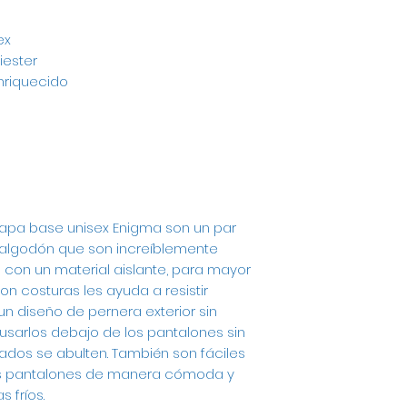
Si lava en lavador
No usar
ex
usar suavizante
iester
No utilice "dry cle
nriquecido
temperatura más 
apa base unisex Enigma son un par
algodón que son increíblemente
con un material aislante, para mayor
on costuras les ayuda a resistir
 diseño de pernera exterior sin
usarlos debajo de los pantalones sin
lados se abulten. También son fáciles
tos pantalones de manera cómoda y
 fríos.