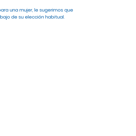
ara una mujer, le sugerimos que
ajo de su elección habitual.
Suscríbete a Nuestra Lista de Correos