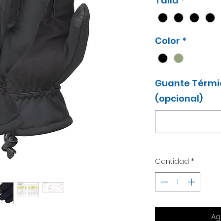
Talla
*
Color
*
Guante Térmi
(opcional)
Cantidad
*
Ag