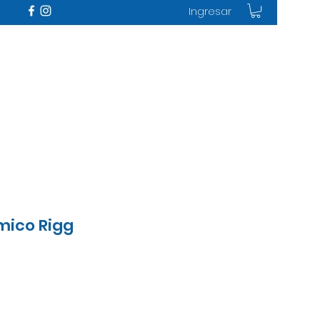
Ingresar
mico Rigg
ecio