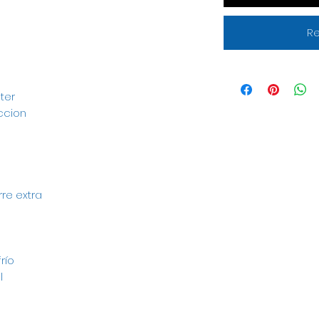
Re
ster
ccion
rre extra
río
l