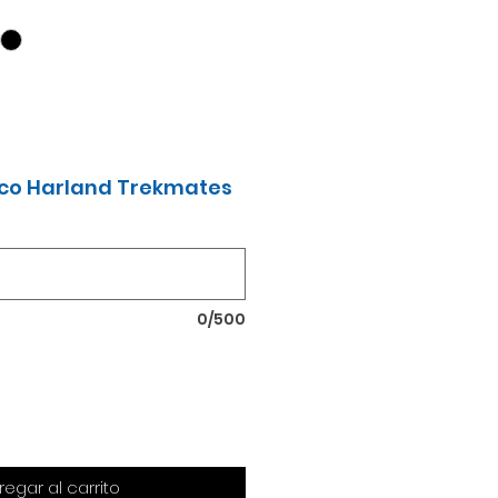
co Harland Trekmates
0/500
regar al carrito