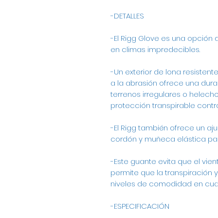
-DETALLES
-El Rigg Glove es una opción d
en climas impredecibles.
-Un exterior de lona resisten
a la abrasión ofrece una dura
terrenos irregulares o helecho
protección transpirable contra
-El Rigg también ofrece un a
cordón y muñeca elástica para
-Este guante evita que el vie
permite que la transpiración 
niveles de comodidad en cual
-ESPECIFICACIÓN