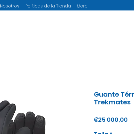
 Nosotros
Políticas de la Tienda
More
Guante Tér
Trekmates
Pr
₡25 000,00