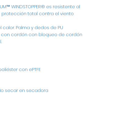
NIUM™ WINDSTOPPER® es resistente al
a protección total contra el viento
l calor. Palma y dedos de PU
os con cordón con bloqueo de cordón
.
oliéster con ePTFE
 No secar en secadora