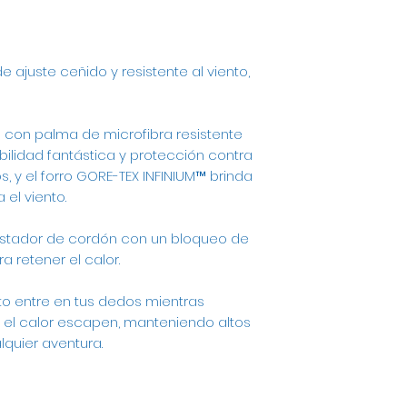
e ajuste ceñido y resistente al viento,
te con palma de microfibra resistente
bilidad fantástica y protección contra
s, y el forro GORE-TEX INFINIUM™ brinda
 el viento.
justador de cordón con un bloqueo de
 retener el calor.
nto entre en tus dedos mientras
y el calor escapen, manteniendo altos
quier aventura.